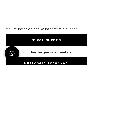
Mit Freunden​ deinen Wunschtermin buchen.
Privat buchen
Ein Erlebnis in den Bergen verschenken.
Gutschein schenken
Diese Tour bei idealen Bedingungen buchen.
Tourenmail abonnieren