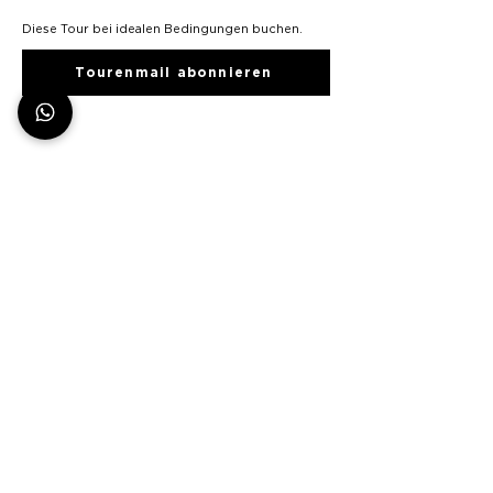
Diese Tour bei idealen Bedingungen buchen.
Tourenmail abonnieren
Ähnliche Touren
Klettern |
Spontantouren | andi
| Hochtourenkurse |
Grundkurse |
Hochtouren