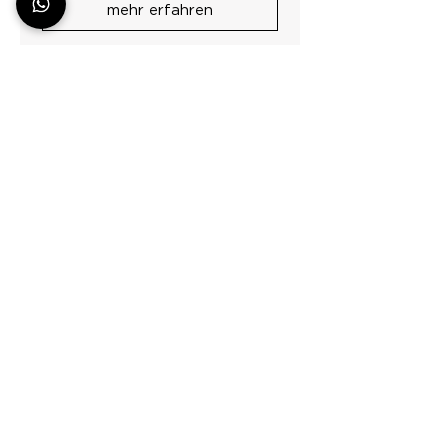
mehr erfahren
Alle Abenteuer am Berg
Entdecke unser umfassendes Angebot an
geführten Touren und Kursen.
Skitourenkurse
Skitouren
Hochtouren
Hochtourenkurse
Klettern
Kletterkurse