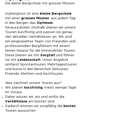
Die kleine Bergschule mit grosser Mission
mybergtour ist eine
kleine Bergschule
mit einer
:
aus jedem Tag
grossen Mission
in den Bergen das
Optimum
herauszuholen. Deshalb planen wir unsere
Touren kurzfristig und passen sie genau
den aktuellen Verhältnissen an. Wir sind
ein eingespieltes Team von Freunden und
professionellen Bergführern mit einem
feinen Gespür für die lohnendsten Touren.
Diese planen wir mit
und führen
Sorgfalt
sie mit
. Unser Angebot
Leidenschaft
umfasst Spontantouren, Mehrtagestouren
und Kurse in den Bereichen Skitouren,
Freeride, Klettern und Hochtouren.​
Was zeichnet unsere Touren aus?
Wir planen
, meist wenige Tage
kurzfristig
im Voraus
Daher wissen wir, wo und wofür die
am besten sind
Verhältnisse
Dadurch können wir sorgfältig die
besten
T
ouren aussuchen