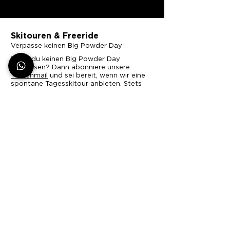
Skitouren & Freeride
Verpasse keinen Big Powder Day
Willst du keinen Big Powder Day
verpassen? Dann abonniere unsere
Tourenmail
und sei bereit, wenn wir eine
spontane Tagesskitour anbieten. Stets
dann, wenn Neuschnee gefallen ist. Genau
dort, wo dieser am luftigsten unter dem
blauem Himmel liegt. Einsame und
unverspurte Skitouren, Freeride
in
Andermatt
,
Engelberg
oder einem
Secrect Spot aus unserer Schatzkiste.
Impressionen von unseren
Abenteuern