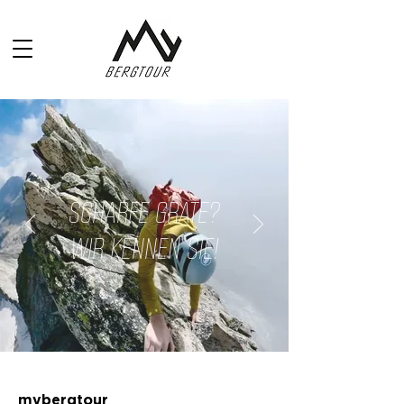
SCHARFE GRATE?
WIR KENNEN SIE!
jetzt
Tou
renmail
abonnieren
mybergtour