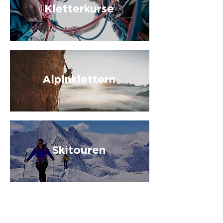
Kletterkurse
Alpinklettern
Skitouren