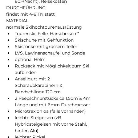
80.-/Nacht), Reisekosten
DURCHFÜHRUNG
findet mit 4-6 TN statt
MATERIAL
normale Skihochtourenausrüstung
Tourenski, Felle, Harscheisen *
Skischuhe mit Gehfunktion
Skistöcke mit grossem Teller
LVS, Lawinenschaufel und Sonde
optional Helm
Rucksack mit Möglichkeit zum Ski 
aufbinden
Anseilgurt mit 2 
Scharaubkarabinern & 
Bandschlinge 120 cm
2 Reepschnurstücke ca 1.50m & 4m 
Länge und mit 6mm Durchmesser
Microtraxion oä (falls vorhanden)
leichte Steigeisen (zB 
Hybridsteigeisen mit vorne Stahl, 
hinten Alu)
leichter Pickel