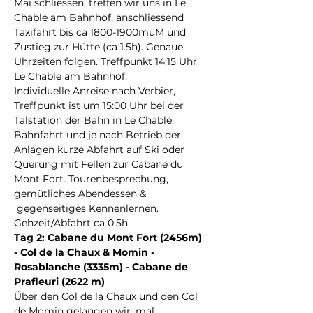
Mai schliessen, treffen wir uns in Le 
Chable am Bahnhof, anschliessend 
Taxifahrt bis ca 1800-1900müM und 
Zustieg zur Hütte (ca 1.5h). Genaue 
Uhrzeiten folgen. Treffpunkt 14:15 Uhr 
Le Chable am Bahnhof.
Individuelle Anreise nach Verbier, 
Treffpunkt ist um 15:00 Uhr bei der 
Talstation der Bahn in Le Chable. 
Bahnfahrt und je nach Betrieb der 
Anlagen kurze Abfahrt auf Ski oder 
Querung mit Fellen zur Cabane du 
Mont Fort. Tourenbesprechung, 
gemütliches Abendessen & 
 gegenseitiges Kennenlernen. 
Gehzeit/Abfahrt ca 0.5h.
Tag 2: Cabane du Mont Fort (2456m) 
- Col de la Chaux & Momin - 
Rosablanche (3335m) - Cabane de 
Prafleuri (2622 m)
Über den Col de la Chaux und den Col 
de Momin gelangen wir, mal 