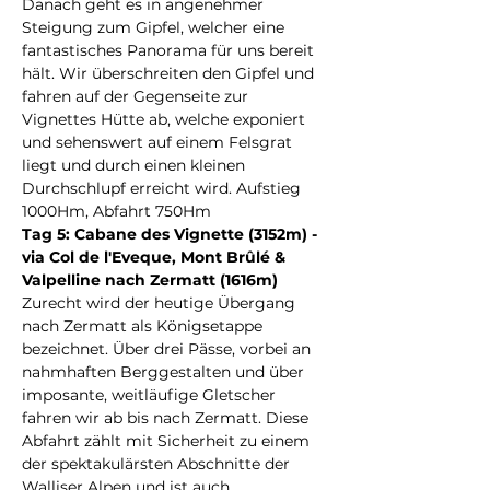
Danach geht es in angenehmer 
Steigung zum Gipfel, welcher eine 
fantastisches Panorama für uns bereit 
hält. Wir überschreiten den Gipfel und 
fahren auf der Gegenseite zur 
Vignettes Hütte ab, welche exponiert 
und sehenswert auf einem Felsgrat 
liegt und durch einen kleinen 
Durchschlupf erreicht wird. Aufstieg 
1000Hm, Abfahrt 750Hm
Tag 5: Cabane des Vignette (3152m) - 
via Col de l'Eveque, Mont Brûlé & 
Valpelline nach Zermatt (1616m)
Zurecht wird der heutige Übergang 
nach Zermatt als Königsetappe 
bezeichnet. Über drei Pässe, vorbei an 
nahmhaften Berggestalten und über 
imposante, weitläufige Gletscher 
fahren wir ab bis nach Zermatt. Diese 
Abfahrt zählt mit Sicherheit zu einem 
der spektakulärsten Abschnitte der 
Walliser Alpen und ist auch 