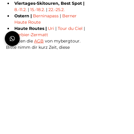
Viertages-Skitouren, Best Spot | 
8.-11.2.
 | 
15.-18.2.
 | 
22.-25.2.
Ostern | 
Berninapass
 | 
Berner 
Haute Route
Haute Routes | 
Uri
 | 
Tour du Ciel
 | 
Verbier-Zermatt
Es gelten die
AGB
 von mybergtour. 
Bitte nimm dir kurz Zeit, diese 
durchzulesen, danke!
Buchen
Ausverkauft
Tickettyp
SKI HOCHTOUR | Verbier-Zermatt
Mehr Infos
Preis
CHF 0.10