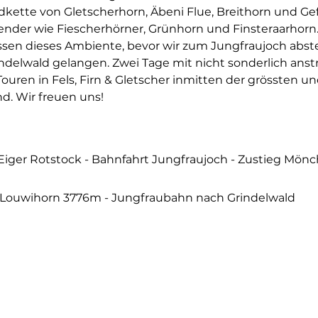
ette von Gletscherhorn, Äbeni Flue, Breithorn und Gefä
ender wie Fiescherhörner, Grünhorn und Finsteraarhorn. 
sen dieses Ambiente, bevor wir zum Jungfraujoch abst
delwald gelangen. Zwei Tage mit nicht sonderlich anst
uren in Fels, Firn & Gletscher inmitten der grössten
d. Wir freuen uns!
g Eiger Rotstock - Bahnfahrt Jungfraujoch - Zustieg Mön
 Louwihorn 3776m - Jungfraubahn nach Grindelwald