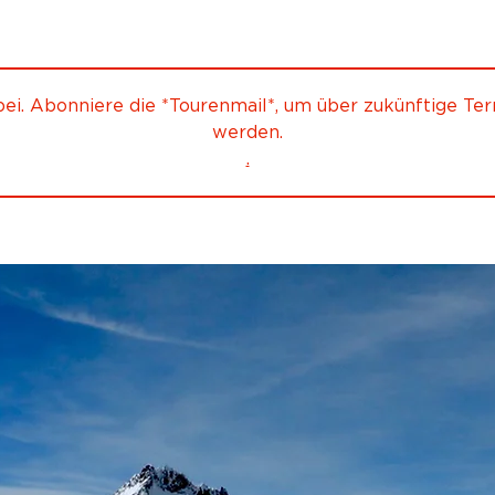
rbei. Abonniere die *Tourenmail*, um über zukünftige Ter
werden.
.