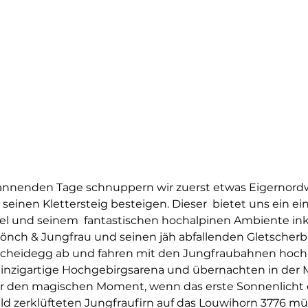
annenden Tage schnuppern wir zuerst etwas Eigernordw
seinen Klettersteig besteigen. Dieser  bietet uns ein ei
l und seinem  fantastischen hochalpinen Ambiente inkl. 
nch & Jungfrau und seinen jäh abfallenden Gletscherb
 Scheidegg ab und fahren mit den Jungfraubahnen hoch
 einzigartige Hochgebirgsarena und übernachten in der
r den magischen Moment, wenn das erste Sonnenlicht d
ld zerklüfteten Jungfraufirn auf das Louwihorn 3776 mü