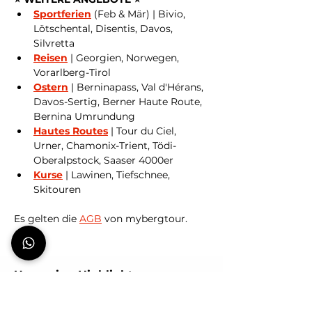
Sportferien
 (Feb & Mär) | Bivio, 
Lötschental, Disentis, Davos, 
Silvretta
Reisen
 | Georgien, Norwegen, 
Vorarlberg-Tirol
Ostern
 | Berninapass, Val d'Hérans, 
Davos-Sertig, Berner Haute Route, 
Bernina Umrundung
Hautes Routes
 | Tour du Ciel, 
Urner, Chamonix-Trient, Tödi-
Oberalpstock, Saaser 4000er 
Kurse
 | Lawinen, Tiefschnee, 
Skitouren
Es gelten die 
AGB
 von mybergtour.
Upcoming Highlights
Hochtouren | Best Spot