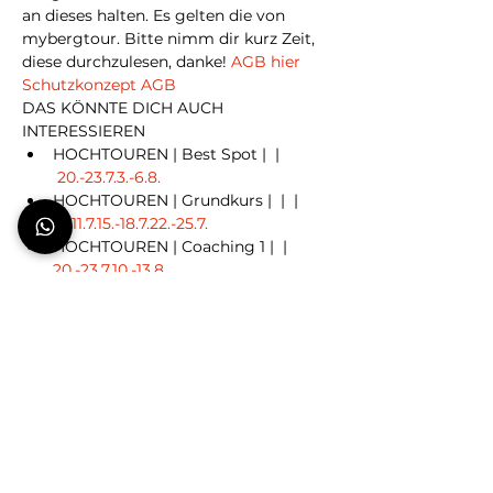
an dieses halten. Es gelten die
 von 
mybergtour. Bitte nimm dir kurz Zeit, 
diese durchzulesen, danke!
 AGB
 hier
Schutzkonzept
 AGB
DAS KÖNNTE DICH AUCH 
INTERESSIEREN
HOCHTOUREN | Best Spot | 
 | 
20.-23.7.
3.-6.8.
HOCHTOUREN | Grundkurs | 
 | 
 | 
8.-11.7.
15.-18.7.
22.-25.7.
HOCHTOUREN | Coaching 1 | 
 | 
20.-23.7.
10.-13.8.
HOCHTOUREN | Coaching 2 | 
 | 
7.-11.7.
14.-18.7.
Buchen
Ausverkauft
Tickettyp