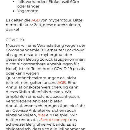
falls vorhanden: Einfachseil 60m
oder länger
Yogamatte
Es gelten die
AGB
von mybergtour. Bitte
nimm dir kurz Zeit, diese durchzulesen,
danke!
COVID-19
Müssen wir eine Veranstaltung wegen der
Coronapandemie (zB erneuter Lockdown)
absagen, erstattet mybergtour den
gesamten Betrag zurück (ausgenommen
nicht rückerstattbare Anzahlungen für
Hotel). Ist ein Teilnehmer COVID-19 positiv
oder kann wegen
Quarantänebestimmungen oä. nicht
teilnehmen, gelten unsere
AGB
. Eine
Annullationskostenversicherung kann
dieses Risiko allenfalls decken. Wir
empfehlen eine solche abzuschliessen.
Verschiedene Anbieter bieten
Annulationsversicherungen über ein Jahr
an. Gewisse Anbieter versichern auch
einzelne Reisen,
hier
ein Beispiel. Wir
halten uns an das
Schutzkonzept
des
Schweizer Bergführerverbands. Es ist
obligatorisch, dass sich alle Teilnehmer an