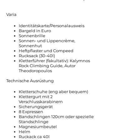
Varia
Identitätskarte/Personalausweis
Bargeld in Euro
Sonnenbrille
Sonnen- und Lippencrème,
Sonnenhut
Heftpflaster und Compeed
Rucksack (30-40l)
Kletterführer (fakultativ): Kalymnos
Rock Climbing Guide, Autor
Theodoropoulos
Technische Ausrüstung
Kletterschuhe (eng aber bequem)
Klettergurt mit 2
Verschlusskarabinern
Sicherungsgerät
8 Expressen
Bandschlingen 120cm oder spezielle
Standschlinge
Magnesiumbeutel
Helm
Ruckack ca 40l