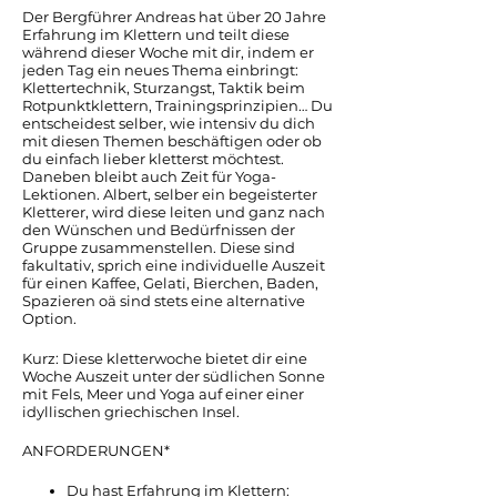
Der Bergführer Andreas hat über 20 Jahre
Erfahrung im Klettern und teilt diese
während dieser Woche mit dir, indem er
jeden Tag ein neues Thema einbringt:
Klettertechnik, Sturzangst, Taktik beim
Rotpunktklettern, Trainingsprinzipien… Du
entscheidest selber, wie intensiv du dich
mit diesen Themen beschäftigen oder ob
du einfach lieber kletterst möchtest.
Daneben bleibt auch Zeit für Yoga-
Lektionen. Albert, selber ein begeisterter
Kletterer, wird diese leiten und ganz nach
den Wünschen und Bedürfnissen der
Gruppe zusammenstellen. Diese sind
fakultativ, sprich eine individuelle Auszeit
für einen Kaffee, Gelati, Bierchen, Baden,
Spazieren oä sind stets eine alternative
Option.
Kurz: Diese kletterwoche bietet dir eine
Woche Auszeit unter der südlichen Sonne
mit Fels, Meer und Yoga auf einer einer
idyllischen griechischen Insel.
ANFORDERUNGEN*
Du hast Erfahrung im Klettern: