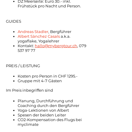
DZ Meerseite: Euro 30.- inkl.
Frühstück pro Nacht und Person.
GUIDES
Andreas Stadler
, Bergführer
Albert Sànchez Casals
a.k.a.
yogaflake, Yogalehrer
Kontakt:
hallo@mybergtour.ch
, 079
537 97 77
PREIS / LEISTUNG
Kosten pro Person in CHF 1295.-
Gruppe mit 4-7 Gästen
Im Preis inbegriffen sind
Planung, Durchführung und
Coaching durch den Bergführer
Yoga-Lektionen von Albert
Spesen der beiden Leiter
CO2-Kompensation des Flugs bei
myclimate