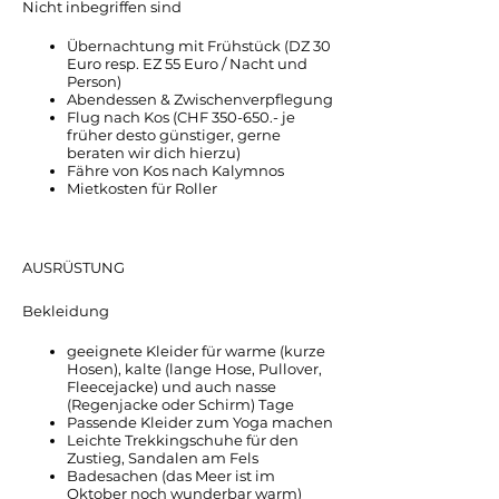
Nicht inbegriffen sind
Übernachtung mit Frühstück (DZ 30
Euro resp. EZ 55 Euro / Nacht und
Person)
Abendessen & Zwischenverpflegung
Flug nach Kos (CHF 350-650.- je
früher desto günstiger, gerne
beraten wir dich hierzu)
Fähre von Kos nach Kalymnos
Mietkosten für Roller
AUSRÜSTUNG
Bekleidung
geeignete Kleider für warme (kurze
Hosen), kalte (lange Hose, Pullover,
Fleecejacke) und auch nasse
(Regenjacke oder Schirm) Tage
Passende Kleider zum Yoga machen
Leichte Trekkingschuhe für den
Zustieg, Sandalen am Fels
Badesachen (das Meer ist im
Oktober noch wunderbar warm)