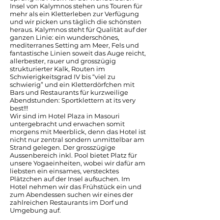
Insel von Kalymnos stehen uns Touren für
mehr als ein Kletterleben zur Verfügung
und wir picken uns täglich die schönsten
heraus. Kalymnos steht für Qualität auf der
ganzen Linie: ein wunderschönes,
mediterranes Setting am Meer, Fels und
fantastische Linien soweit das Auge reicht,
allerbester, rauer und grosszügig
strukturierter Kalk, Routen im
Schwierigkeitsgrad IV bis “viel zu
schwierig” und ein Kletterdörfchen mit
Bars und Restaurants für kurzweilige
Abendstunden: Sportklettern at its very
best!!!
Wir sind im Hotel Plaza in Masouri
untergebracht und erwachen somit
morgens mit Meerblick, denn das Hotel ist
nicht nur zentral sondern unmittelbar am
Strand gelegen. Der grosszügige
Aussenbereich inkl. Pool bietet Platz für
unsere Yogaeinheiten, wobei wir dafür am
liebsten ein einsames, verstecktes
Plätzchen auf der Insel aufsuchen. Im
Hotel nehmen wir das Frühstück ein und
zum Abendessen suchen wir eines der
zahlreichen Restaurants im Dorf und
Umgebung auf.