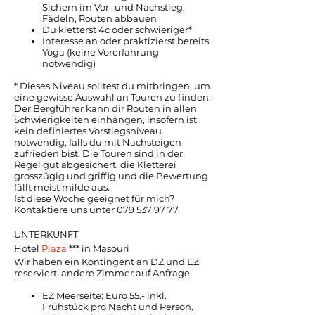
Sichern im Vor- und Nachstieg,
Fädeln, Routen abbauen
Du kletterst 4c oder schwieriger*
Interesse an oder praktizierst bereits
Yoga (keine Vorerfahrung
notwendig)
* Dieses Niveau solltest du mitbringen, um
eine gewisse Auswahl an Touren zu finden.
Der Bergführer kann dir Routen in allen
Schwierigkeiten einhängen, insofern ist
kein definiertes Vorstiegsniveau
notwendig, falls du mit Nachsteigen
zufrieden bist. Die Touren sind in der
Regel gut abgesichert, die Kletterei
grosszügig und griffig und die Bewertung
fällt meist milde aus.
Ist diese Woche geeignet für mich?
Kontaktiere uns unter 079 537 97 77
UNTERKUNFT
Hotel
Plaza
*** in Masouri
Wir haben ein Kontingent an DZ und EZ
reserviert, andere Zimmer auf Anfrage.
EZ Meerseite: Euro 55.- inkl.
Frühstück pro Nacht und Person.