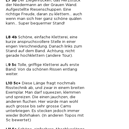
Der Ziegenrücken, das Herzstück
L7 5b
der Niedermann an der Grauen Wand.
Aufgestellte Riesenschuppen. Eine
richtige Freude, daran zu klettern… auch
wenn man sich hier ganz schöne quälen
kann… Super bequermer Stand!
Schöne, einfache Kletterei, eine
L8 4b
kurze anspruchsvollere Stelle in einer
engen Verschneidung. Danach links zum
Stand auf dem Band. Achtung, nicht
gerade hochklettern (andere Tour).
L
Tolle, griffige Kletterei aufs erste
9 5c
Band. Von da schönen Rissen entlang
weiter.
Diese Länge fragt nochmals
L10 5c+
Risstechnik ab, und zwar in einem breiten
Exemplar. Man darf squeezen, klemmen
und spreizen. Die einen jauchzen, die
anderen fluchen. Hier würde man wohl
auch grosse bis sehr grosse Cams
unterkriegen. Es stecken jedoch immer
wieder Bohrhaken. (In anderen Topos mit
5c bewertet)