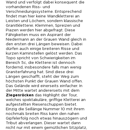
Wand und verfolgt dabei konsequent die
vorhandenen Riss- und
Verschneidungssysteme. Entsprechend
findet man hier keine Wandkletterei an
Leisten und Löchern, sondern klassische
Granitkletterei. Klemmen, Spreizen und
Piazen werden hier abgefragt. Diese
Fähigkeiten muss ein Aspirant der
Niedermann an der Grauen Wand gleich in
den ersten drei Längen beweisen. Dabei
dürfen auch einige breiteren Risse und
kurzen Kaminstellen gelöst werden. Das
Topo spricht von Schwierigkeiten im
Bereich 5c, die Kletterei ist dennoch
fordernd, insbesondere falls man wenig
Graniterfahrung hat. Sind diese drei
Längen geschafft, steht der Weg zum
höchsten Punkt der Grauen Wand offen.
Das Gelände wird einerseits einfacher. In
der Mitte wartet andererseits mit dem
das Highlight der Tour,
Ziegenrücken
welches spektakuläre, griffige Kletterei an
aufgestellten Riesenschuppen bietet.
Einzig die Seillänge Nummer 10 mit ihrem
nochmals breiten Riss kann den nahen
Gipfelerfolg noch etwas hinauszögern und
Tribut abverlangen. Dieser wartet dann
nicht nur mit einem gemütlichen Sitzplatz,