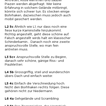
Antreten, Risse klemmen und sauber
Piazen werden abgefragt. Wer keine
Erfahrung in solchem Gelände mitbringt,
könnte sich schwer tun. Es stecken einige
Bohrhaken, dazwischen muss jedoch auch
mobil gesichert werden.
Ähnlich wie L1, nur dass noch eine
L2 5c
fiese kurze Kaminstelle hinzukommt.
Richtig angestellt, geht diese schöne auf.
Falsch angestellt wirds halt ein klassischer
Schinderkamin… Danach noch eine zweite
anspruchsvolle Stelle, wo man fein
antreten muss.
Anspruchsvolle Stelle zu Beginn,
L3 5c+
danach sehr schöne, gänige Riss- und
Piazkletteri.
Grossgriffig, steil und wunderschön
L4 5b
übers Dach und einfach weiter.
Einfach die Verschneidung hoch.
L5 4c
Nicht den Borhhaken rechts folgen. Diese
gehören nicht zur Niedermann.
Gehgelände und Scrambling
L6 4a