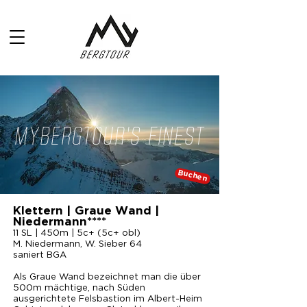
MYBERGTOUR'S FINEST
Buchen
Klettern | Graue Wand |
Niedermann****
11 SL | 450m | 5c+ (5c+ obl)
M. Niedermann, W. Sieber 64
saniert BGA
Als Graue Wand bezeichnet man die über
500m mächtige, nach Süden
ausgerichtete Felsbastion im Albert-Heim