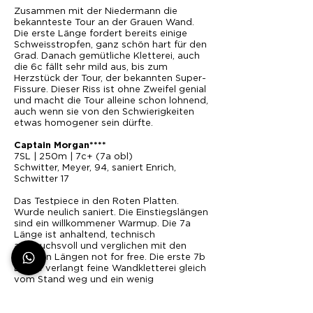
Zusammen mit der Niedermann die
bekannteste Tour an der Grauen Wand.
Die erste Länge fordert bereits einige
Schweisstropfen, ganz schön hart für den
Grad. Danach gemütliche Kletterei, auch
die 6c fällt sehr mild aus, bis zum
Herzstück der Tour, der bekannten Super-
Fissure. Dieser Riss ist ohne Zweifel genial
und macht die Tour alleine schon lohnend,
auch wenn sie von den Schwierigkeiten
etwas homogener sein dürfte.
Captain Morgan****
7SL | 250m | 7c+ (7a obl)
Schwitter, Meyer, 94, saniert Enrich,
Schwitter 17
Das Testpiece in den Roten Platten.
Wurde neulich saniert. Die Einstiegslängen
sind ein willkommener Warmup. Die 7a
Länge ist anhaltend, technisch
anspruchsvoll und verglichen mit den
anderen Längen not for free. Die erste 7b
Länge verlangt feine Wandkletterei gleich
vom Stand weg und ein wenig
Dranbleiben bis zum Stand. Die zweite 7b
Länge wartet mit einer Einzelselle am