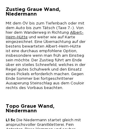
Zustieg Graue Wand,
Niedermann
Mit dem ÖV bis zum Tiefenbach oder mit
dem Auto bis zum Tätsch (Taxe 7.-). Von
hier dem Wanderweg in Richtung
Albert-
Heim-Hütte
und weiter wie auf Karte
eingezeichnet. Eine Übernachtung auf der
bestens bewarteten Albert-Heim-Hütte
ist eine durchaus empfohlene Option,
insbesondere wenn man früh am Einstieg
sein möchte. Der Zustieg führt am Ende
über ein steiles Schneefeld, welches in der
Regel gutes Schuhwerk und den Einsatz
eines Pickels erforderlich machen. Gegen
Ende Sommer bei fortgeschrittener
Ausaperung Steinschlag aus dem Couloir
rechts des Vorbaus beachten.
Topo Graue Wand,
Niedermann
Die Niedermann startet gleich mit
L1 5c
anspruchsvoller Granitkletterei. Fein