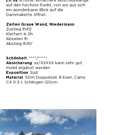
Schöne, einfachere Abschlusslänge
L11 5a
auf den höchste Punkt, von wo aus sich
ein wunderbarer Blick auf die
Dammakette öffnet.
Zeiten Graue Wand, Niedermann
Zustieg 1h45'
Klettern 4-5h
Abseilen 1h
Abstieg 1h30'
: ****/*****
Schönheit
: xx/XXXXX kann sehr gut
Absicherung
mobil ergänzt werden
: Süd
Exposition
: 50m Doppelseil, 8 Exen, Cams
Material
C4 0.3-1, Schlingen 120cm