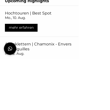
Upcoming Highlights
Hochtouren | Best Spot
Mo., 10. Aug.
mehr erfahren
Alpinklettern | Chamonix - Envers
des Aiguilles
Mi., 12. Aug.
mehr erfahren
Hochtouren Grundkurs – Fels · Firn
· Gletscher | Urner Alpen
Do., 20. Aug.
mehr erfahren