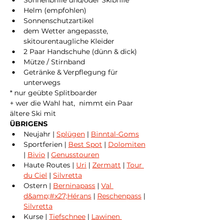
Sonnenbrille und/oder Skibrille
Helm (empfohlen)
Sonnenschutzartikel
dem Wetter angepasste, 
skitourentaugliche Kleider
2 Paar Handschuhe (dünn & dick)
Mütze / Stirnband
Getränke & Verpflegung für 
unterwegs
* nur geübte Splitboarder
+ wer die Wahl hat,  nimmt ein Paar 
ältere Ski mit
ÜBRIGENS
Neujahr | 
Splügen
 | 
Binntal-Goms
Sportferien | 
Best Spot
 | 
Dolomiten
| 
Bivio
 | 
Genusstouren
Haute Routes | 
Uri
 | 
Zermatt
 | 
Tour 
du Ciel
 | 
Silvretta
Ostern | 
Berninapass
 | 
Val 
d&amp;#x27;Hérans
 | 
Reschenpass
 | 
Silvretta
Kurse | 
Tiefschnee
 | 
Lawinen 