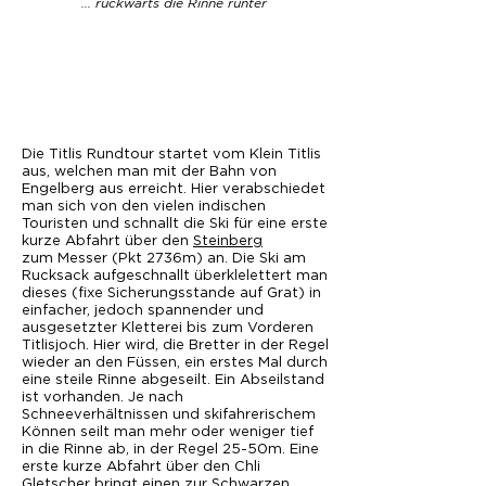
... rückwärts die Rinne runter
Die Titlis Rundtour startet vom Klein Titlis
aus, welchen man mit der Bahn von
Engelberg aus erreicht. Hier verabschiedet
man sich von den vielen indischen
Touristen und schnallt die Ski für eine erste
kurze Abfahrt über den
Steinberg
zum Messer (Pkt 2736m) an. Die Ski am
Rucksack aufgeschnallt überklelettert man
dieses (fixe Sicherungsstande auf Grat) in
einfacher, jedoch spannender und
ausgesetzter Kletterei bis zum Vorderen
Titlisjoch. Hier wird, die Bretter in der Regel
wieder an den Füssen, ein erstes Mal durch
eine steile Rinne abgeseilt. Ein Abseilstand
ist vorhanden. Je nach
Schneeverhältnissen und skifahrerischem
Können seilt man mehr oder weniger tief
in die Rinne ab, in der Regel 25-50m. Eine
erste kurze Abfahrt über den Chli
Gletscher bringt einen zur Schwarzen