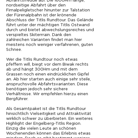
Abfahrtsfreude auf. Die 1600Hm lange,
nordseitige Abfahrt über den
Firnalpeligletscher hinunter zur Talstation
der Fürenalpbahn ist der krönende
Abschluss der Titlis Rundtour. Das Gelände
führt unter der mächtigen Titlis Ostwand
durch und bietet abwechslungsreiches und
verspieltes Skiterrrain. Dank den
zahlreichen Varianten findet man hier
meistens noch weniger verfahrenen, guten
Schnee.
Wer die Titlis Rundtour noch etwas
pfeffern will, biegt vor dem Biwak rechts
ab und hängt 300Hm und mit dem
Grassen noch einen eindrücklichen Gipfel
an. Ab hier starten auch einige sehr steile,
anspruchsvolle Abfahrtsvarianten. Diese
benötigen jedoch sehr sichere
Verhältnisse. Wir empfehlen hierzu einen
Bergführer.
Als Gesamtpaket ist die Titlis Rundtour
hinsichtlich Vielseitigkeit und Attraktivität
wirklich schwer zu überbieten. Ein weiteres
Highlight der Engelberg-Titlis Region.
Einzig die vielen Leute an schönen
Wochenenden können das Erlebnis etwas