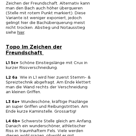
Zeichen der Freundschaft. Alternativ kann
man den Bach auch höher überqueren
(Stelle mit rotem Punkt markiert). Diese
Variante ist weniger exponiert, jedoch
gelingt hier die Bachüberquerung meist
nicht trocken. Abstieg und Notausstieg
siehe
hier
.
Topo Im Zeichen der
Freundschaft
Schöne Einstiegslänge mit Crux in
L1 5c+
kurzer Rissverschneidung.
Wie in L1 wird hier zuerst Stemm- &
L2 6a
Spreiztechnik abgefragt. Am Ende klettert
man die Wand rechts der Verschneidung
an kleinen Griffen.
Wundeschöne, kräftige Piazlänge
L3 6a+
an super Griffen und Reibungstritten. Am
Ende kurze Kaminstelle. Grossartig!
Schwerste Stelle gleich am Anfang.
L4 6b+
Danach ein wunderschöner, athletischer
Riss in traumhaftem Fels. Viele werden
diesen wohl piazen, obwohl er mit