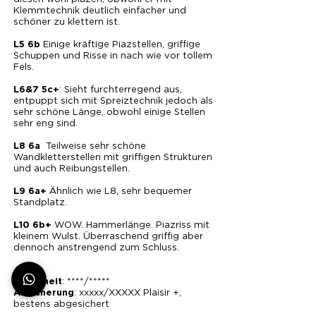
Klemmtechnik deutlich einfacher und
schöner zu klettern ist.
Einige kräftige Piazstellen, griffige
L5 6b
Schuppen und Risse in nach wie vor tollem
Fels.
: Sieht furchterregend aus,
L6&7 5c+
entpuppt sich mit Spreiztechnik jedoch als
sehr schöne Länge, obwohl einige Stellen
sehr eng sind.
Teilweise sehr schöne
L8 6a
Wandkletterstellen mit griffigen Strukturen
und auch Reibungstellen.
Ähnlich wie L8, sehr bequemer
L9 6a+
Standplatz.
WOW. Hammerlänge. Piazriss mit
L10 6b+
kleinem Wulst. Überraschend griffig aber
dennoch anstrengend zum Schluss.
: ****/*****
Schönheit
: xxxxx/XXXXX Plaisir +,
Absicherung
bestens abgesichert
: Süd
Exposition