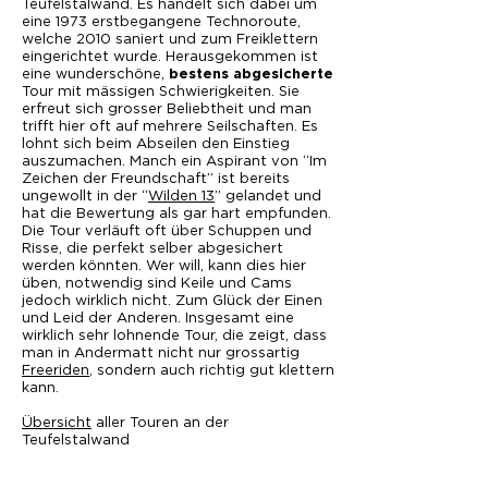
Teufelstalwand. Es handelt sich dabei um
eine 1973 erstbegangene Technoroute,
welche 2010 saniert und zum Freiklettern
eingerichtet wurde. Herausgekommen ist
eine wunderschöne,
bestens abgesicherte
Tour mit mässigen Schwierigkeiten. Sie
erfreut sich grosser Beliebtheit und man
trifft hier oft auf mehrere Seilschaften. Es
lohnt sich beim Abseilen den Einstieg
auszumachen. Manch ein Aspirant von “Im
Zeichen der Freundschaft” ist bereits
ungewollt in der “
Wilden 13
” gelandet und
hat die Bewertung als gar hart empfunden.
Die Tour verläuft oft über Schuppen und
Risse, die perfekt selber abgesichert
werden könnten. Wer will, kann dies hier
üben, notwendig sind Keile und Cams
jedoch wirklich nicht. Zum Glück der Einen
und Leid der Anderen. Insgesamt eine
wirklich sehr lohnende Tour, die zeigt, dass
man in Andermatt nicht nur grossartig
Freeriden
, sondern auch richtig gut klettern
kann.
Übersicht
aller Touren an der
Teufelstalwand